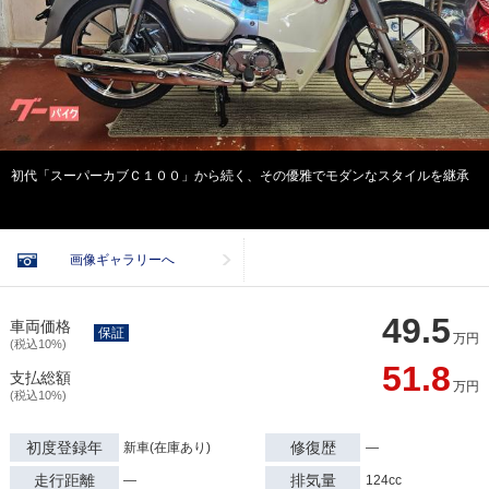
初代「スーパーカブＣ１００」から続く、その優雅でモダンなスタイルを継承
画像ギャラリーへ
49.5
車両価格
保証
万円
(税込10%)
51.8
支払総額
万円
(税込10%)
初度登録年
修復歴
新車(在庫あり)
―
走行距離
排気量
―
124cc