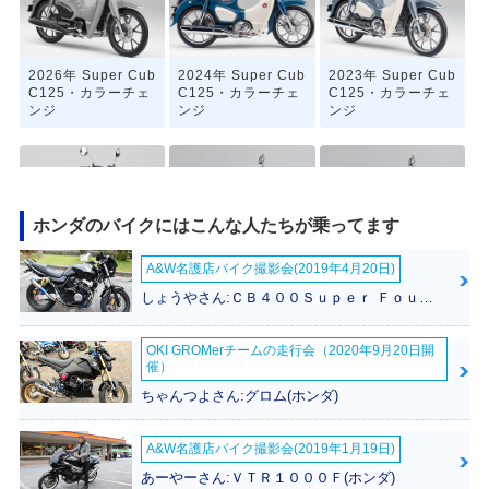
2026年 Super Cub
2024年 Super Cub
2023年 Super Cub
C125・カラーチェ
C125・カラーチェ
C125・カラーチェ
ンジ
ンジ
ンジ
ホンダのバイクにはこんな人たちが乗ってます
A&W名護店バイク撮影会(2019年4月20日)
2021年 Super Cub
2020年 Super Cub
2019年 Super Cub
C125・フルモデル
C125・カラーチェ
C125・カラーチェ
しょうやさん:ＣＢ４００Ｓｕｐｅｒ Ｆｏｕｒ ＶＴＥＣ ＳＰＥＣ３(ホンダ)
チェンジ
ンジ
ンジ
OKI GROMerチームの走行会（2020年9月20日開
催）
ちゃんつよさん:グロム(ホンダ)
A&W名護店バイク撮影会(2019年1月19日)
2018年 Super Cub
Super Cub C12
あーやーさん:ＶＴＲ１０００Ｆ(ホンダ)
C125・新登場
5・その他