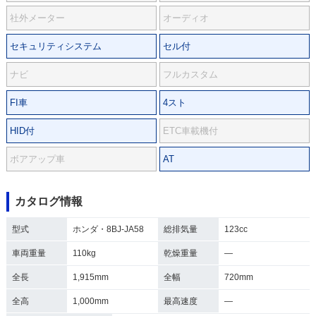
社外メーター
オーディオ
セキュリティシステム
セル付
ナビ
フルカスタム
FI車
4スト
HID付
ETC車載機付
ボアアップ車
AT
カタログ情報
型式
ホンダ・8BJ-JA58
総排気量
123cc
車両重量
110kg
乾燥重量
―
全長
1,915mm
全幅
720mm
全高
1,000mm
最高速度
―