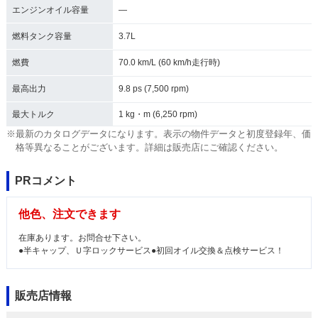
エンジンオイル容量
―
燃料タンク容量
3.7L
燃費
70.0 km/L (60 km/h走行時)
最高出力
9.8 ps (7,500 rpm)
最大トルク
1 kg・m (6,250 rpm)
※最新のカタログデータになります。表示の物件データと初度登録年、価
格等異なることがございます。詳細は販売店にご確認ください。
PRコメント
他色、注文できます
在庫あります。お問合せ下さい。
●半キャップ、Ｕ字ロックサービス●初回オイル交換＆点検サービス！
販売店情報