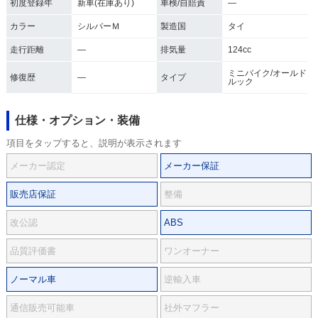
初度登録年
新車(在庫あり)
車検/自賠責
―
カラー
シルバーＭ
製造国
タイ
走行距離
―
排気量
124cc
ミニバイク/オールド
修復歴
―
タイプ
ルック
仕様・オプション・装備
項目をタップすると、説明が表示されます
メーカー認定
メーカー保証
販売店保証
整備
改公認
ABS
品質評価書
ワンオーナー
ノーマル車
逆輸入車
通信販売可能車
社外マフラー