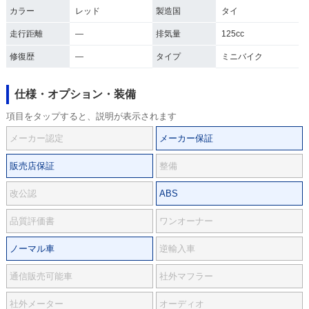
カラー
レッド
製造国
タイ
走行距離
―
排気量
125cc
修復歴
―
タイプ
ミニバイク
仕様・オプション・装備
項目をタップすると、説明が表示されます
メーカー認定
メーカー保証
販売店保証
整備
改公認
ABS
品質評価書
ワンオーナー
ノーマル車
逆輸入車
通信販売可能車
社外マフラー
社外メーター
オーディオ