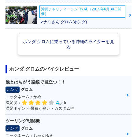
沖縄チャリティーランFINAL（2019年6月30日開
催）
マナミさん:グロム(ホンダ)
2015年 GROM・カ
2014年 GROM・マ
2013年 GROM・新
ラーチェンジ
イナーチェンジ
登場
ホンダ グロムに乗っている沖縄のライダーを見
る
ホンダ グロムのバイクレビュー
他とはちがう路線で目立つ！！
2013年 MSX125
グロム
ホンダ
ニックネーム：かめ
4
満足度：
／5
満足ポイント:燃費が良い・カスタム性
ツーリング戦闘機
グロム
ホンダ
ニックネーム：ちゃんゆき