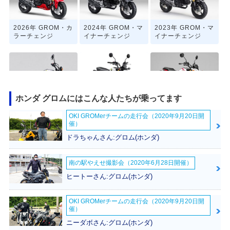
2026年 GROM・カ
2024年 GROM・マ
2023年 GROM・マ
ラーチェンジ
イナーチェンジ
イナーチェンジ
ホンダ グロムにはこんな人たちが乗ってます
2021年 GROM・フ
2021年 MSX125 G
2020年 GROM・カ
OKI GROMerチームの走行会（2020年9月20日開
ルモデルチェンジ
ROM
ラーチェンジ
催）
ドラちゃんさん:グロム(ホンダ)
南の駅やえせ撮影会（2020年6月28日開催）
ヒートーさん:グロム(ホンダ)
2018年 GROM・カ
2016年 GROM・マ
2016年 MSX125S
OKI GROMerチームの走行会（2020年9月20日開
ラーチェンジ
イナーチェンジ
F・マイナーチェン
催）
ジ
ニーダボさん:グロム(ホンダ)