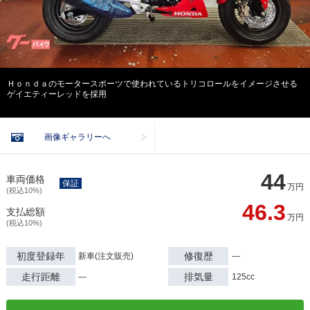
Ｈｏｎｄａのモータースポーツで使われているトリコロールをイメージさせる
ゲイエティーレッドを採用
画像ギャラリーへ
44
車両価格
保証
万円
(税込10%)
46.3
支払総額
万円
(税込10%)
初度登録年
修復歴
新車(注文販売)
―
走行距離
排気量
―
125cc