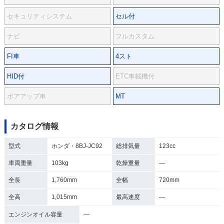
セキュリティシステム
セル付
ナビ
フルカスタム
FI車
4スト
HID付
ETC車載機付
ボアアップ車
MT
カタログ情報
型式
ホンダ・8BJ-JC92
総排気量
123cc
車両重量
103kg
乾燥重量
―
全長
1,760mm
全幅
720mm
全高
1,015mm
最高速度
―
エンジンオイル容量
―