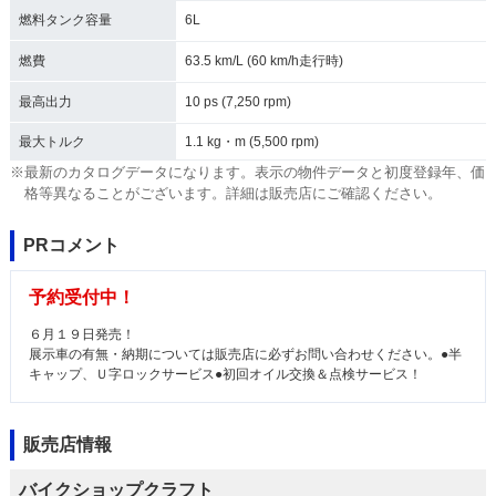
燃料タンク容量
6L
燃費
63.5 km/L (60 km/h走行時)
最高出力
10 ps (7,250 rpm)
最大トルク
1.1 kg・m (5,500 rpm)
※最新のカタログデータになります。表示の物件データと初度登録年、価
格等異なることがございます。詳細は販売店にご確認ください。
PRコメント
予約受付中！
６月１９日発売！
展示車の有無・納期については販売店に必ずお問い合わせください。●半
キャップ、Ｕ字ロックサービス●初回オイル交換＆点検サービス！
販売店情報
バイクショップクラフト