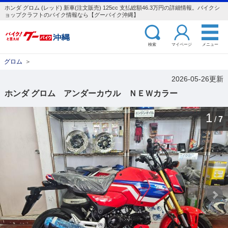
ホンダ グロム (レッド) 新車(注文販売) 125cc 支払総額46.3万円の詳細情報。バイクシ
ョップクラフトのバイク情報なら【グーバイク沖縄】
検索
マイページ
メニュー
グロム
＞
2026-05-26更新
ホンダ グロム アンダーカウル ＮＥＷカラー
1
/
7