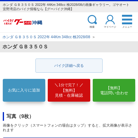
ホンダ ＧＢ３５０Ｓ 2022年 44Km 348cc 検2028/08の画像ギャラリー。ゴヤオート
宜野湾店のバイク情報なら【グーバイク沖縄】
検索
マイページ
メニュー
ホンダ ＧＢ３５０Ｓ 2022年 44Km 348cc 検2028/08
＞
ホンダ ＧＢ３５０Ｓ
バイク詳細へ戻る
1分で完了！
【無料】
お気に入りに追加
【無料】
電話問い合わせ
見積・在庫確認
写真（9枚）
画像をクリック（スマートフォンの場合はタップ）すると、拡大画像が表示さ
れます