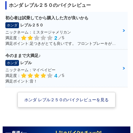
ホンダ レブル２５０のバイクレビュー
2017年 REBEL 25
2017年 REBEL 25
0 ABS・新登場
0・新登場
初心者は試乗してから購入した方が良いかも
レブル２５０
ホンダ
ニックネーム：ミスタージャメリカン
2
満足度：
／5
満足ポイント:足つきがとても良いです。 フロントブレーキがとてもよく効くため安心感があります。 アメリカンタイプと言われるだけあって、巡航速度に乗ると安定性が比較的良いです。
今のままで大満足♪
レブル
ホンダ
ニックネーム：マイベイビー
4
満足度：
／5
満足ポイント:音！
ホンダ レブル２５０のバイクレビューを見る