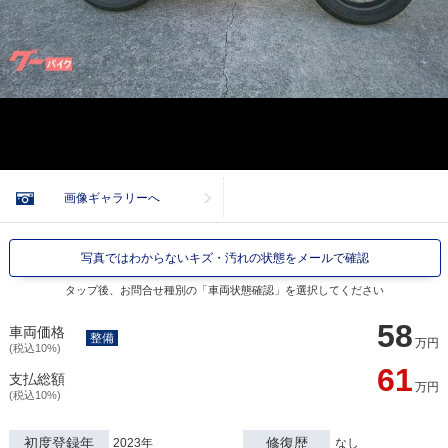
画像ギャラリーへ
写真ではわからないキズ・汚れの状態をメールで確認
タップ後、お問合せ種別の「車両状態確認」を選択してください
58
車両価格
整備
万円
(税込10%)
61
支払総額
万円
(税込10%)
初度登録年
修復歴
2023年
なし