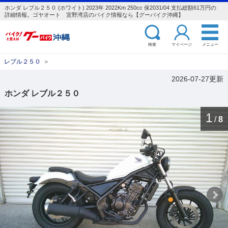
ホンダ レブル２５０ (ホワイト) 2023年 2022Km 250cc 保2031/04 支払総額61万円の
詳細情報。ゴヤオート 宜野湾店のバイク情報なら【グーバイク沖縄】
検索
マイページ
メニュー
レブル２５０
＞
2026-07-27更新
ホンダ レブル２５０
1
/
8