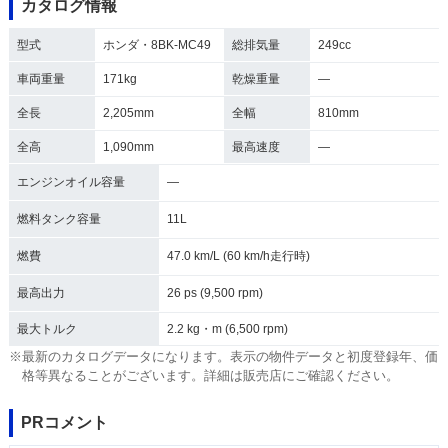
カタログ情報
型式
ホンダ・8BK-MC49
総排気量
249cc
車両重量
171kg
乾燥重量
―
全長
2,205mm
全幅
810mm
全高
1,090mm
最高速度
―
エンジンオイル容量
―
燃料タンク容量
11L
燃費
47.0 km/L (60 km/h走行時)
最高出力
26 ps (9,500 rpm)
最大トルク
2.2 kg・m (6,500 rpm)
※最新のカタログデータになります。表示の物件データと初度登録年、価
格等異なることがございます。詳細は販売店にご確認ください。
PRコメント