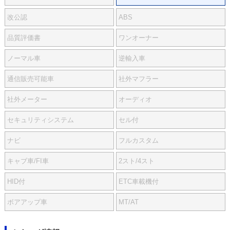
改公認
ABS
品質評価書
ワンオーナー
ノーマル車
逆輸入車
通信販売可能車
社外マフラー
社外メーター
オーディオ
セキュリティシステム
セル付
ナビ
フルカスタム
キャブ車/FI車
2スト/4スト
HID付
ETC車載機付
ボアアップ車
MT/AT