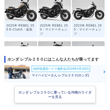
2025年 REBEL 25
2025年 REBEL 25
2023年 REBEL 25
0 E-Clutch・追加
0・マイナーチェン
0・マイナーチェン
ジ
ジ
ホンダ レブル２５０にはこんな人たちが乗ってます
A&W名護店バイク撮影会(2019年3月16日)
2020年 REBEL 25
2019年 REBEL 25
2019年 REBEL 25
0・マイナーチェン
0 ABS・カラーチェ
0・カラーチェンジ
マイベイビーさん:レブル２５０(ホンダ)
ジ
ンジ
ホンダ レブル２５０に乗っている沖縄のライダ
ーを見る