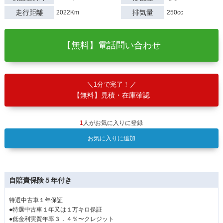
走行距離
排気量
2022Km
250cc
【無料】電話問い合わせ
1分で完了！
【無料】見積・在庫確認
1
人がお気に入りに登録
お気に入りに追加
自賠責保険５年付き
特選中古車１年保証
●特選中古車１年又は１万キロ保証
●低金利実質年率３．４％〜クレジット