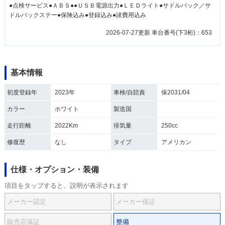
●点検サービス●ＡＢＳ●●ＵＳＢ電源出力●ＬＥＤライト●サドルバック／サ
ドルバックステー●保険込み●登録込み●諸費用込み
2026-07-27更新 車台番号(下3桁)：653
基本情報
初度登録年
2023年
車検/自賠責
保2031/04
カラー
ホワイト
製造国
走行距離
2022Km
排気量
250cc
修復歴
なし
タイプ
アメリカン
仕様・オプション・装備
項目をタップすると、説明が表示されます
メーカー認定
メーカー保証
販売店保証
整備