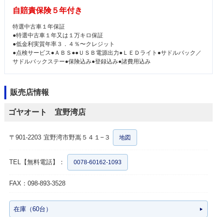
自賠責保険５年付き
特選中古車１年保証
●特選中古車１年又は１万キロ保証
●低金利実質年率３．４％〜クレジット
●点検サービス●ＡＢＳ●●ＵＳＢ電源出力●ＬＥＤライト●サドルバック／
サドルバックステー●保険込み●登録込み●諸費用込み
販売店情報
ゴヤオート 宜野湾店
〒901-2203
宜野湾市野嵩５４１−３
地図
TEL【無料電話】：
0078-60162-1093
FAX：098-893-3528
在庫（60台）