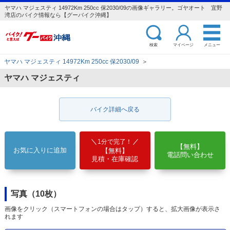
ヤマハ マジェスティ 14972Km 250cc 保2030/09の画像ギャラリー。ゴヤオート 宜野
湾店のバイク情報なら【グーバイク沖縄】
検索
マイページ
メニュー
ヤマハ マジェスティ 14972Km 250cc 保2030/09
＞
ヤマハ マジェスティ
バイク詳細へ戻る
1分で完了！
【無料】
お気に入りに追加
【無料】
電話問い合わせ
見積・在庫確認
写真（10枚）
画像をクリック（スマートフォンの場合はタップ）すると、拡大画像が表示さ
れます