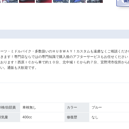
ポーツ・ミドルバイク・多数扱いのＨＵＢＷＡＹ！カスタムも遠慮なくご相談くださ
頂きます！専門店ならではの専門知識で購入後のアフターサービスもお任せください
ております！西原ＩＣから車で約１０分、北中城ＩＣから約７分、宜野湾市役所から
さい。通販も大歓迎です。
車検/自賠責
車検無し
カラー
ブルー
排気量
400cc
修復歴
なし