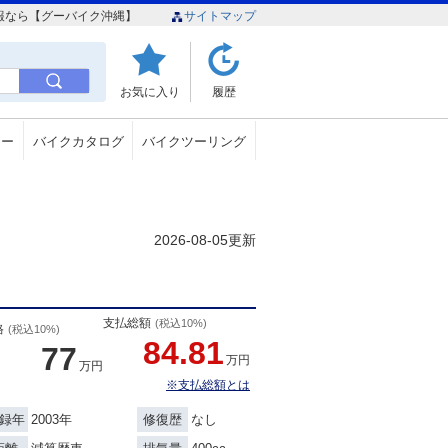
ク情報なら【グーバイク沖縄】
サイトマップ
お気に入り
履歴
ュー
バイクカタログ
バイクツーリング
2026-08-05更新
支払総額
(税込10%)
格
(税込10%)
84.81
77
万円
万円
※支払総額とは
2003年
なし
録年
修復歴