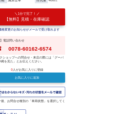
減算歴車
400cc
距離
排気量
1分で完了！
【無料】見積・在庫確認
価格変更のお知らせがメールで受け取れます
】電話問い合わせ
0078-60162-6574
クショップへの問合せ・来店の際には「グーバ
沖縄を見た」とお伝えください。
0
人がお気に入りに登録
お気に入りに追加
ク後、お問合せ種別の「車両状態」を選択してく