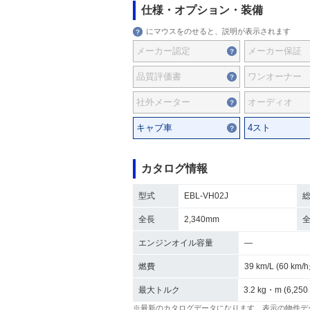
仕様・オプション・装備
にマウスをのせると、説明が表示されます
メーカー認定
メーカー保証
品質評価書
ワンオーナー
社外メーター
オーディオ
キャブ車
4スト
カタログ情報
型式
EBL-VH02J
全長
2,340mm
エンジンオイル容量
―
燃費
39 km/L (60 km
最大トルク
3.2 kg・m (6,250
※最新のカタログデータになります。表示の物件デ