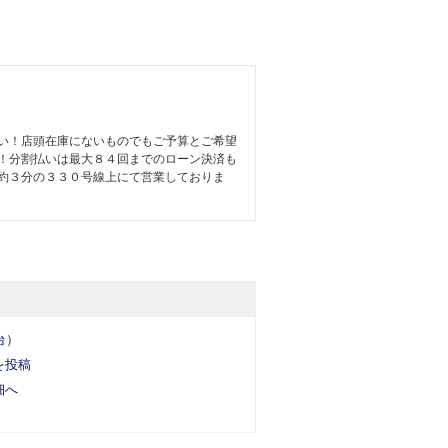
い！店頭在庫にないものでもご予算とご希望
！分割払いは最大８４回までのローン決済も
約３分の３３０号線上にて営業しておりま
台）
を投稿
細へ