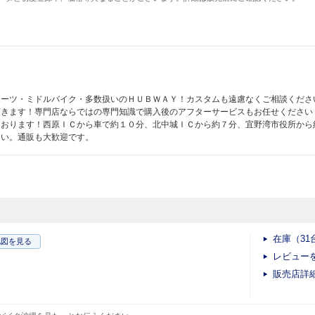
ポーツ・ミドルバイク・多数扱いのＨＵＢＷＡＹ！カスタムも遠慮なくご相談くださ
頂きます！専門店ならではの専門知識で購入後のアフターサービスもお任せください
ております！西原ＩＣから車で約１０分、北中城ＩＣから約７分、宜野湾市役所から
さい。通販も大歓迎です。
在庫（31
地図
を見る
レビュー
販売店詳