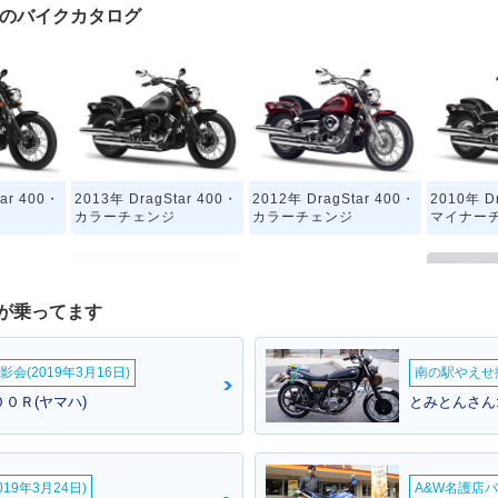
00）のバイクカタログ
ar 400・
2013年 DragStar 400・
2012年 DragStar 400・
2010年 D
カラーチェンジ
カラーチェンジ
マイナー
が乗ってます
会(2019年3月16日)
南の駅やえせ撮
ar 400・
2005年 DragStar 400・
2004年 DragStar 400・
2003年 D
００Ｒ(ヤマハ)
とみとんさん
カラーチェンジ
カラーチェンジ
マイナー
19年3月24日)
A&W名護店バ