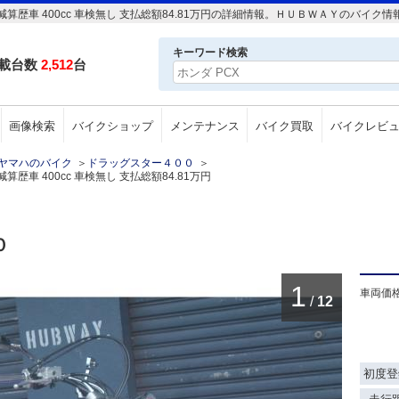
年 減算歴車 400cc 車検無し 支払総額84.81万円の詳細情報。ＨＵＢＷＡＹのバイ
キーワード検索
載台数
2,512
台
画像検索
バイクショップ
メンテナンス
バイク買取
バイクレビ
ヤマハのバイク
＞
ドラッグスター４００
＞
算歴車 400cc 車検無し 支払総額84.81万円
０
1
車両価
/
12
初度登