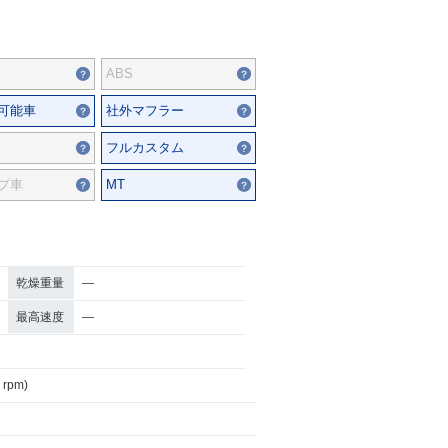
ABS
可能車
社外マフラー
フルカスタム
プ車
MT
乾燥重量
―
最高速度
―
 rpm)