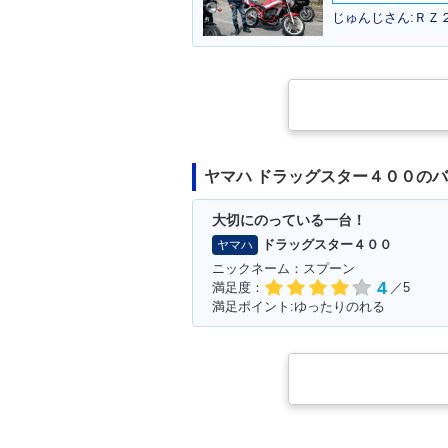
じゅんじさん:ＲＺ２
2001年 DragStar 400・
2000年 DragSt
カラーチェンジ
マイナーチェン
ヤマハ ドラッグスター４００の
大切にのっている一台！
ドラッグスター４００
ヤマハ
ニックネーム：スプーン
4
満足度：
／5
満足ポイント:ゆったりのれる