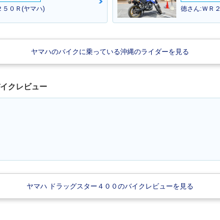
５０Ｒ(ヤマハ)
徳さん:ＷＲ２
ar 400・
1999年 DragStar 400・
1998年 DragStar 400・
1996年 D
ヤマハのバイクに乗っている沖縄のライダーを見る
ジ
カラーチェンジ
カラーチェンジ
新登場
バイクレビュー
ヤマハ ドラッグスター４００のバイクレビューを見る