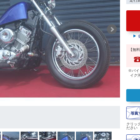
走行
【無料
※バイ
イク
クリッ
ださい