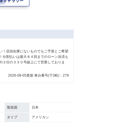
い！店頭在庫にないものでもご予算とご希望
！分割払いは最大８４回までのローン決済も
約３分の３３０号線上にて営業しておりま
2026-08-05更新 車台番号(下3桁)：279
製造国
日本
タイプ
アメリカン