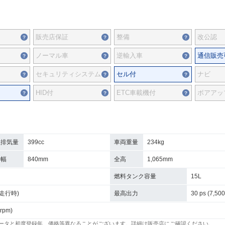
販売店保証
整備
改公認
ノーマル車
逆輸入車
通信販売
セキュリティシステム
セル付
ナビ
HID付
ETC車載機付
ボアアッ
総排気量
399cc
車両重量
234kg
全幅
840mm
全高
1,065mm
燃料タンク容量
15L
/h走行時)
最高出力
30 ps (7,500
 rpm)
ータと初度登録年、価格等異なることがございます。詳細は販売店にご確認ください。