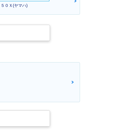
５０Ｘ(ヤマハ)
ragStar 400・