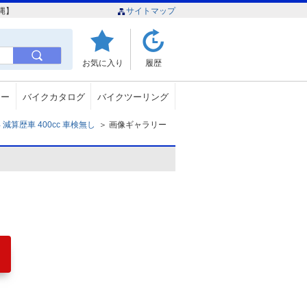
縄】
サイトマップ
お気に入り
履歴
ュー
バイクカタログ
バイクツーリング
減算歴車 400cc 車検無し
＞
画像ギャラリー