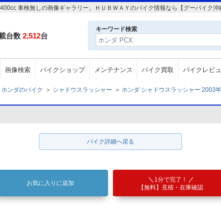
車 400cc 車検無しの画像ギャラリー。ＨＵＢＷＡＹのバイク情報なら【グーバイク沖
キーワード検索
載台数
2,512
台
画像検索
バイクショップ
メンテナンス
バイク買取
バイクレビ
ホンダのバイク
＞
シャドウスラッシャー
＞
ホンダ シャドウスラッシャー 2003年 
バイク詳細へ戻る
1分で完了！
お気に入りに追加
【無料】見積・在庫確認