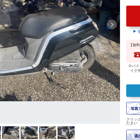
【無料
※バイ
イク
クリッ
ださい