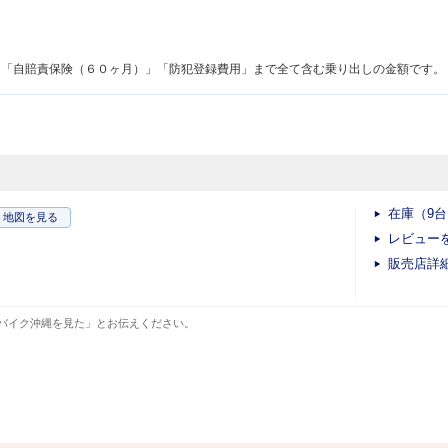
！
」「自賠責保険（６０ヶ月）」「防犯登録費用」まで全て含む乗り出しの金額です。
在庫（9
地図
を見る
レビュー
販売店詳
バイク沖縄を見た」とお伝えください。