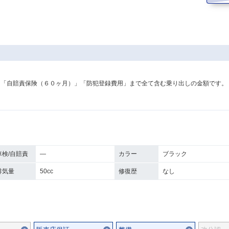
！
」「自賠責保険（６０ヶ月）」「防犯登録費用」まで全て含む乗り出しの金額です。
車検/自賠責
―
カラー
ブラック
排気量
50cc
修復歴
なし