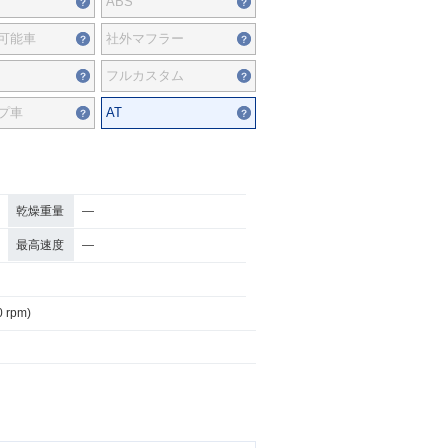
ABS
可能車
社外マフラー
フルカスタム
プ車
AT
乾燥重量
―
最高速度
―
0 rpm)