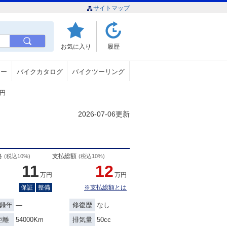
サイトマップ
お気に入り
履歴
ュー
バイクカタログ
バイクツーリング
万円
2026-07-06更新
格
支払総額
(税込10%)
(税込10%)
11
12
万円
万円
保証
整備
※支払総額とは
―
なし
録年
修復歴
54000Km
50cc
距離
排気量