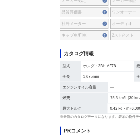
メーカー認定
メーカー保証
品質評価書
ワンオーナー
社外メーター
オーディオ
キャブ車/FI車
2スト/4スト
カタログ情報
型式
ホンダ・2BH-AF78
全長
1,675mm
エンジンオイル容量
―
燃費
75.3 km/L (30 
最大トルク
0.42 kg・m (6,00
※最新のカタログデータになります。表示の物件デ
PRコメント