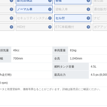
販売店保証
整備
改公認
ノーマル車
逆輸入車
通信販売
セキュリティシステム
セル付
ナビ
HID付
ETC車載機付
ボアアッ
総排気量
49cc
車両重量
81kg
全幅
700mm
全高
1,040mm
燃料タンク容量
4.5L
km/h走行時)
最高出力
4.5 ps (8,00
0 rpm)
ータと初度登録年、価格等異なることがございます。詳細は販売店にご確認ください。