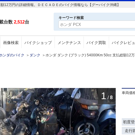
cc 支払総額12万円の詳細情報。ＤＥＣＡＤＥのバイク情報なら【グーバイク沖縄】
キーワード検索
載台数
2,512
台
画像検索
バイクショップ
メンテナンス
バイク買取
バイクレビ
ホンダのバイク
＞
ダンク
＞
ホンダ ダンク (ブラック) 54000Km 50cc 支払総額12
1
車両価
/
8
初度登
走行