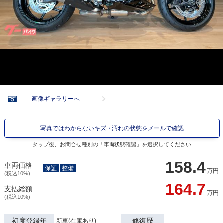
画像ギャラリーへ
写真ではわからないキズ・汚れの状態をメールで確認
タップ後、お問合せ種別の「車両状態確認」を選択してください
158.4
車両価格
保証
整備
万円
(税込10%)
164.7
支払総額
万円
(税込10%)
初度登録年
修復歴
新車(在庫あり)
―