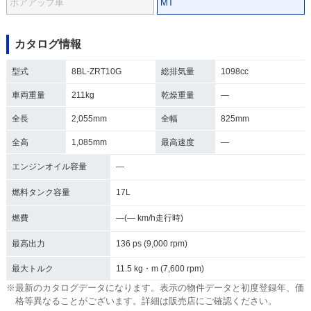
ボアアップ車
MT
カタログ情報
型式
8BL-ZRT10G
総排気量
1098cc
車両重量
211kg
乾燥重量
―
全長
2,055mm
全幅
825mm
全高
1,085mm
最高速度
―
エンジンオイル容量
―
燃料タンク容量
17L
燃費
―(― km/h走行時)
最高出力
136 ps (9,000 rpm)
最大トルク
11.5 kg・m (7,600 rpm)
※最新のカタログデータになります。表示の物件データと初度登録年、価
格等異なることがございます。詳細は販売店にご確認ください。