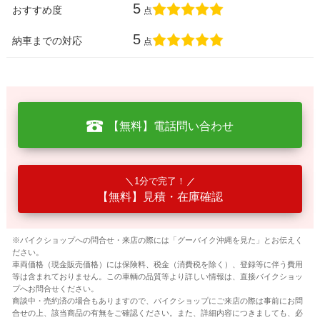
5
おすすめ度
点
5
納車までの対応
点
【無料】電話問い合わせ
1分で完了！
【無料】見積・在庫確認
※バイクショップへの問合せ・来店の際には「グーバイク沖縄を見た」とお伝えく
ださい。
車両価格（現金販売価格）には保険料、税金（消費税を除く）、登録等に伴う費用
等は含まれておりません。この車輌の品質等より詳しい情報は、直接バイクショッ
プへお問合せください。
商談中・売約済の場合もありますので、バイクショップにご来店の際は事前にお問
合せの上、該当商品の有無をご確認ください。また、詳細内容につきましても、必