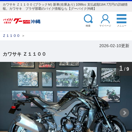
カワサキ Ｚ１１００ (ブラックＭ) 新車(在庫あり) 1098cc 支払総額164.7万円の詳細情
報。カワサキ プラザ那覇のバイク情報なら【グーバイク沖縄】
検索
マイページ
メニュー
Ｚ１１００
＞
2026-02-10更新
カワサキ Ｚ１１００
1
/
9