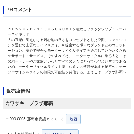
PRコメント
ＮＥＷ２０２６Ｚ１１００ＳＵＧＯＭＩを極めしフラッグシップ・スーパ
ーネイキッド
人の五感に訴えかける居心地の良さをコンセプトとした空間、ファッショ
ンを通じて上質なライフスタイルを提案する様々なブランドとのコラボレ
ーション、安心で安全なモーターサイクルライフを過ごしていただくため
のサポート・サービス。そのすべては、モーターサイクルに乗る人と、そ
のパートナーやご家族といったすべての人々にとって心地よい空間である
ため。モーターサイクルライフを楽しむ多くの笑顔が集まる場所へ。モー
ターサイクルライフの無限の可能性を発信する。ようこそ、プラザ那覇へ
販売店情報
カワサキ プラザ那覇
〒900-0003
那覇市安謝６３０−３
地図