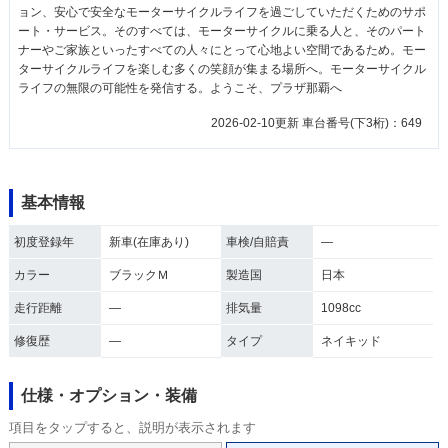
ョン、安心で安全なモーターサイクルライフを過ごしていただくためのサポ
ート・サービス。そのすべては、モーターサイクルに乗る人と、そのパート
ナーやご家族といったすべての人々にとって心地よい空間であるため。モー
ターサイクルライフを楽しむ多くの笑顔が集まる場所へ。モーターサイクル
ライフの無限の可能性を発信する。ようこそ、プラザ那覇へ
2026-02-10更新 車台番号(下3桁)：649
基本情報
初度登録年
新車(在庫あり)
車検/自賠責
―
カラー
ブラックＭ
製造国
日本
走行距離
―
排気量
1098cc
修復歴
―
タイプ
ネイキッド
仕様・オプション・装備
項目をタップすると、説明が表示されます