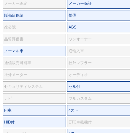
メーカー認定
メーカー保証
販売店保証
整備
改公認
ABS
品質評価書
ワンオーナー
ノーマル車
逆輸入車
通信販売可能車
社外マフラー
社外メーター
オーディオ
セキュリティシステム
セル付
ナビ
フルカスタム
FI車
4スト
HID付
ETC車載機付