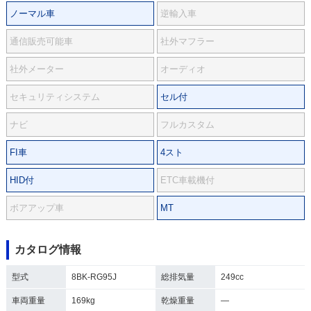
ノーマル車
逆輸入車
通信販売可能車
社外マフラー
社外メーター
オーディオ
セキュリティシステム
セル付
ナビ
フルカスタム
FI車
4スト
HID付
ETC車載機付
ボアアップ車
MT
カタログ情報
型式
8BK-RG95J
総排気量
249cc
車両重量
169kg
乾燥重量
―