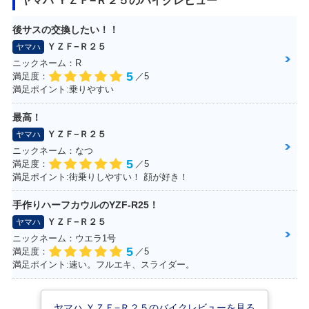
ヤマハ ＹＺＦ−Ｒ２５のバイクレビュー
後サスの交換したい！！
2019年 YZF-R25 A
2019年 YZF-R25 A
2019年 YZF-R2
BS Monster Energ
BS・マイナーチェ
5・マイナーチェン
ＹＺＦ−Ｒ２５
ヤマハ
y Yamaha MotoGP
ンジ
ジ
ニックネーム：R
Edition・特別・限
5
定仕様
満足度：
／5
満足ポイント:乗りやすい
最高！
ＹＺＦ−Ｒ２５
ヤマハ
ニックネーム：なつ
5
満足度：
／5
満足ポイント:街乗りしやすい！ 顔が好き！
2019年 YZF-R25 A
2018年 YZF-R25 A
2018年 YZF-R2
BS・その他
BS・マイナーチェ
5・マイナーチェン
ンジ
ジ
手作りハーフカウルのYZF-R25！
ＹＺＦ−Ｒ２５
ヤマハ
ニックネーム：ウエラ1号
5
満足度：
／5
満足ポイント:速い。フルエキ、スライダー。
2017年 YZF-R25
2017年 YZF-R25 A
2017年 YZF-R2
ヤマハ ＹＺＦ−Ｒ２５のバイクレビューを見る