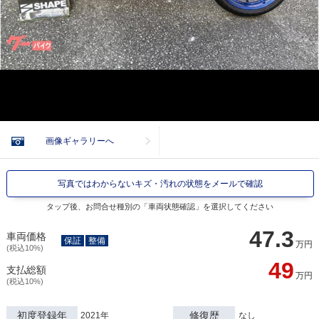
画像ギャラリーへ
写真ではわからないキズ・汚れの状態をメールで確認
タップ後、お問合せ種別の「車両状態確認」を選択してください
47.3
車両価格
保証
整備
万円
(税込10%)
49
支払総額
万円
(税込10%)
初度登録年
修復歴
2021年
なし