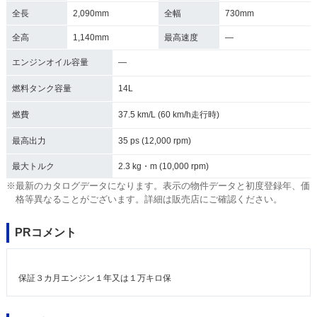
全長
2,090mm
全幅
730mm
全高
1,140mm
最高速度
―
エンジンオイル容量
―
燃料タンク容量
14L
燃費
37.5 km/L (60 km/h走行時)
最高出力
35 ps (12,000 rpm)
最大トルク
2.3 kg・m (10,000 rpm)
※最新のカタログデータになります。表示の物件データと初度登録年、価
格等異なることがございます。詳細は販売店にご確認ください。
PRコメント
保証３カ月エンジン１年又は１万キロ保