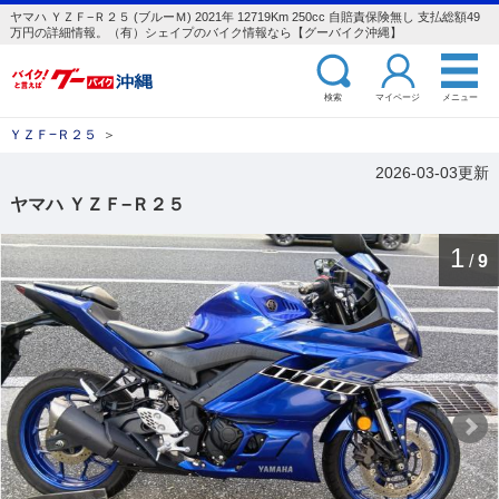
ヤマハ ＹＺＦ−Ｒ２５ (ブルーＭ) 2021年 12719Km 250cc 自賠責保険無し 支払総額49
万円の詳細情報。（有）シェイプのバイク情報なら【グーバイク沖縄】
検索
マイページ
メニュー
ＹＺＦ−Ｒ２５
＞
2026-03-03更新
ヤマハ ＹＺＦ−Ｒ２５
1
/
9