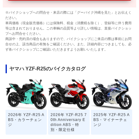
※バイクショップへの問合せ・来店の際には「グーバイク沖縄を見た」とお伝えく
ださい。
車両価格（現金販売価格）には保険料、税金（消費税を除く）、登録等に伴う費用
等は含まれておりません。この車輌の品質等より詳しい情報は、直接バイクショッ
プへお問合せください。
商談中・売約済の場合もありますので、バイクショップにご来店の際は事前にお問
合せの上、該当商品の有無をご確認ください。また、詳細内容につきましても、必
ず各バイクショップにご確認いただきますようお願いいたします。
ヤマハ YZF-R25のバイクカタログ
2026年 YZF-R25 A
2026年 YZF-R25 7
2025年 YZF-R25 A
BS・カラーチェン
0th Anniversary E
BS・マイナーチェ
ジ
dition ABS・特
ンジ
別・限定仕様