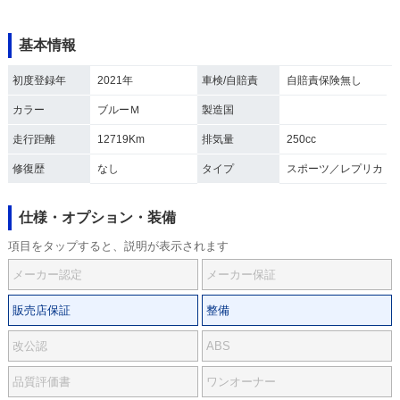
基本情報
初度登録年
2021年
車検/自賠責
自賠責保険無し
カラー
ブルーＭ
製造国
走行距離
12719Km
排気量
250cc
修復歴
なし
タイプ
スポーツ／レプリカ
仕様・オプション・装備
項目をタップすると、説明が表示されます
メーカー認定
メーカー保証
販売店保証
整備
改公認
ABS
品質評価書
ワンオーナー