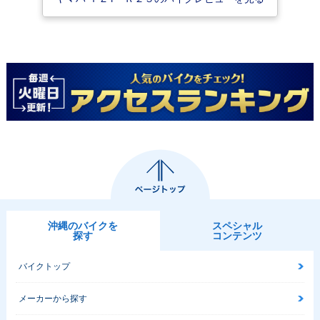
Movistar Yamaha
BS・カラーチェン
5・カラーチェンジ
MotoGP Edition・
ジ
特別・限定仕様
2016年 YZF-R2
2016年 YZF-R25 A
2016年 YZF-R2
5・特別・限定仕様
BS・カラーチェン
5・カラーチェンジ
ジ
沖縄のバイクを
スペシャル
探す
コンテンツ
2015年 YZF-R2
2015年 YZF-R25 A
2015年 YZF-R2
バイクトップ
5・特別・限定仕様
BS・追加
5・新登場
メーカーから探す