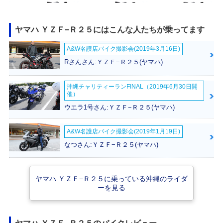
ヤマハ ＹＺＦ−Ｒ２５にはこんな人たちが乗ってます
A&W名護店バイク撮影会(2019年3月16日)
2023年 YZF-R25 A
2022年 YZF-R25 A
2022年 YZF-R25 A
Rさんさん:ＹＺＦ−Ｒ２５(ヤマハ)
BS・カラーチェン
BS WGP 60th Anni
BS・マイナーチェ
ジ
versary・特別・限
ンジ
定仕様
沖縄チャリティーランFINAL（2019年6月30日開
催）
ウエラ1号さん:ＹＺＦ−Ｒ２５(ヤマハ)
A&W名護店バイク撮影会(2019年1月19日)
なつさん:ＹＺＦ−Ｒ２５(ヤマハ)
2021年 YZF-R25 A
2020年 YZF-R25 A
2020年 YZF-R2
BS・カラーチェン
BS・カラーチェン
5・カラーチェンジ
ジ
ジ
ヤマハ ＹＺＦ−Ｒ２５に乗っている沖縄のライダ
ーを見る