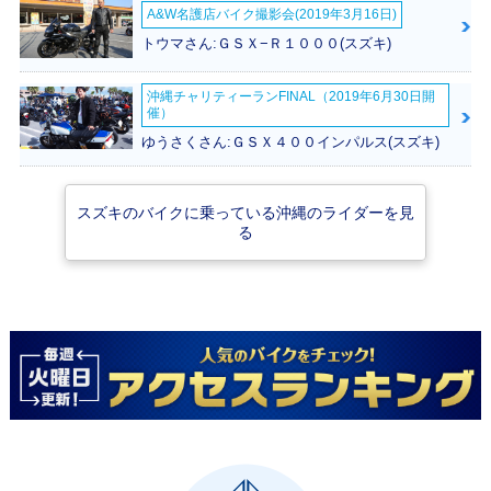
A&W名護店バイク撮影会(2019年3月16日)
2015年 BURGMA
2014年 BURGMA
トウマさん:ＧＳＸ−Ｒ１０００(スズキ)
N 200・カラーチェ
N 200・新登場
ンジ
沖縄チャリティーランFINAL（2019年6月30日開
催）
ゆうさくさん:ＧＳＸ４００インパルス(スズキ)
スズキのバイクに乗っている沖縄のライダーを見
る