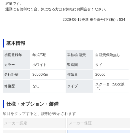
容量です。
通勤にも便利な１台、気になる方はお気軽にお問合せください。
2026-06-19更新 車台番号(下3桁)：834
基本情報
初度登録年
年式不明
車検/自賠責
自賠責保険無し
カラー
ホワイト
製造国
タイ
走行距離
36500Km
排気量
200cc
スクータ（50cc以
修復歴
なし
タイプ
上）
仕様・オプション・装備
項目をタップすると、説明が表示されます
メーカー認定
メーカー保証