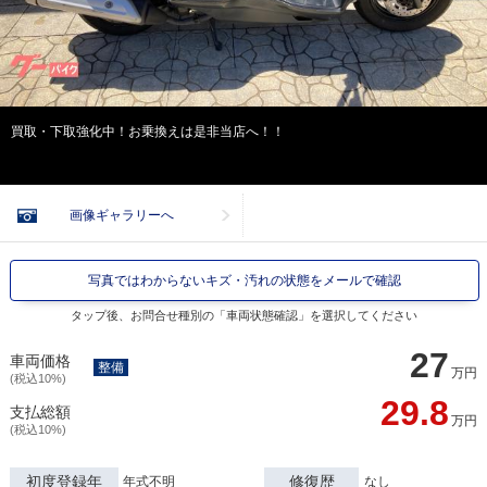
買取・下取強化中！お乗換えは是非当店へ！！
画像ギャラリーへ
写真ではわからないキズ・汚れの状態をメールで確認
タップ後、お問合せ種別の「車両状態確認」を選択してください
27
車両価格
整備
万円
(税込10%)
29.8
支払総額
万円
(税込10%)
初度登録年
修復歴
年式不明
なし