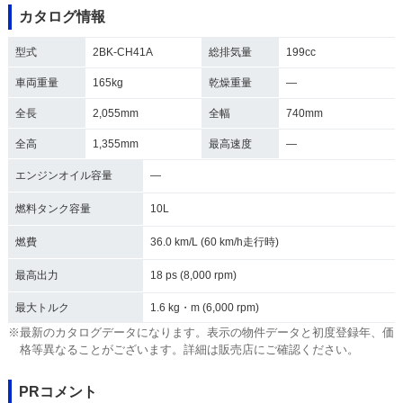
カタログ情報
型式
2BK-CH41A
総排気量
199cc
車両重量
165kg
乾燥重量
―
全長
2,055mm
全幅
740mm
全高
1,355mm
最高速度
―
エンジンオイル容量
―
燃料タンク容量
10L
燃費
36.0 km/L (60 km/h走行時)
最高出力
18 ps (8,000 rpm)
最大トルク
1.6 kg・m (6,000 rpm)
※最新のカタログデータになります。表示の物件データと初度登録年、価
格等異なることがございます。詳細は販売店にご確認ください。
PRコメント