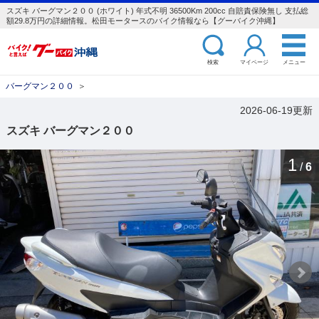
スズキ バーグマン２００ (ホワイト) 年式不明 36500Km 200cc 自賠責保険無し 支払総
額29.8万円の詳細情報。松田モータースのバイク情報なら【グーバイク沖縄】
検索
マイページ
メニュー
バーグマン２００
＞
2026-06-19更新
スズキ バーグマン２００
1
/
6