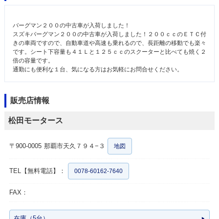
バーグマン２００の中古車が入荷しました！
スズキバーグマン２００の中古車が入荷しました！２００ｃｃのＥＴＣ付
きの車両ですので、自動車道や高速も乗れるので、長距離の移動でも楽々
です。シート下容量も４１Ｌと１２５ｃｃのスクーターと比べても焼く２
倍の容量です。
通勤にも便利な１台、気になる方はお気軽にお問合せください。
販売店情報
松田モータース
〒900-0005
那覇市天久７９４−３
地図
TEL【無料電話】：
0078-60162-7640
FAX：
在庫（5台）