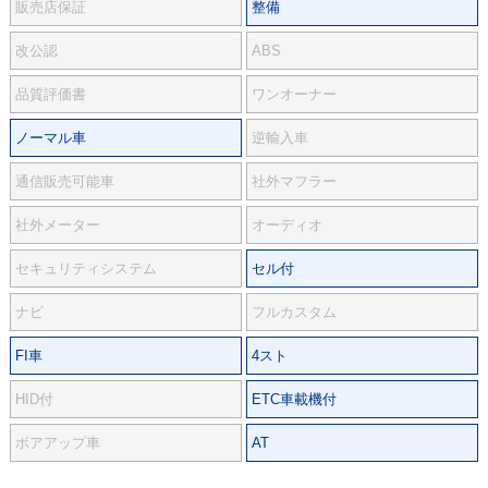
販売店保証
整備
改公認
ABS
品質評価書
ワンオーナー
ノーマル車
逆輸入車
通信販売可能車
社外マフラー
社外メーター
オーディオ
セキュリティシステム
セル付
ナビ
フルカスタム
FI車
4スト
HID付
ETC車載機付
ボアアップ車
AT