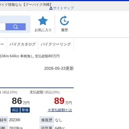
インのバイク情報なら【グーバイク沖縄】
サイトマップ
お気に入り
履歴
ュー
バイクカタログ
バイクツーリング
910Km 648cc 車検無し 支払総額89万円
2026-05-23更新
格
支払総額
(税込10%)
(税込10%)
86
89
万円
万円
保証
整備
※支払総額とは
2023年
なし
録年
修復歴
2910Km
648cc
距離
排気量