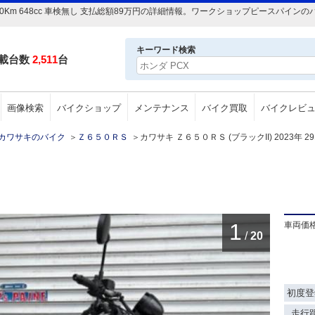
年 2910Km 648cc 車検無し 支払総額89万円の詳細情報。ワークショップピースパ
キーワード検索
載台数
2,511
台
画像検索
バイクショップ
メンテナンス
バイク買取
バイクレビ
カワサキのバイク
＞
Ｚ６５０ＲＳ
＞
カワサキ Ｚ６５０ＲＳ (ブラックII) 2023年 2
1
車両価
/
20
初度登
走行