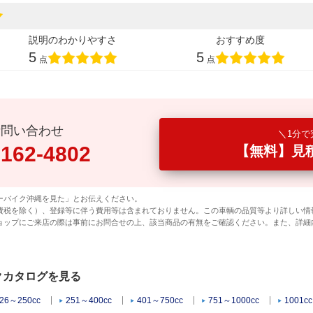
説明のわかりやすさ
おすすめ度
5
5
点
点
話問い合わせ
1分で
0162-4802
【無料】見
ーバイク沖縄を見た」とお伝えください。
費税を除く）、登録等に伴う費用等は含まれておりません。この車輌の品質等より詳しい情
ョップにご来店の際は事前にお問合せの上、該当商品の有無をご確認ください。また、詳細
イクカタログを見る
26～250cc
251～400cc
401～750cc
751～1000cc
1001c