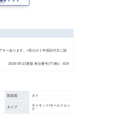
アキーあります。○安心の１年保証付きに認
2026-05-23更新 車台番号(下3桁)：929
製造国
タイ
ネイキッド/オールドルッ
タイプ
ク