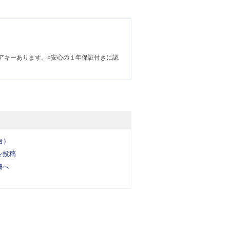
アキーあります。○安心の１年保証付きに認
台）
を投稿
細へ