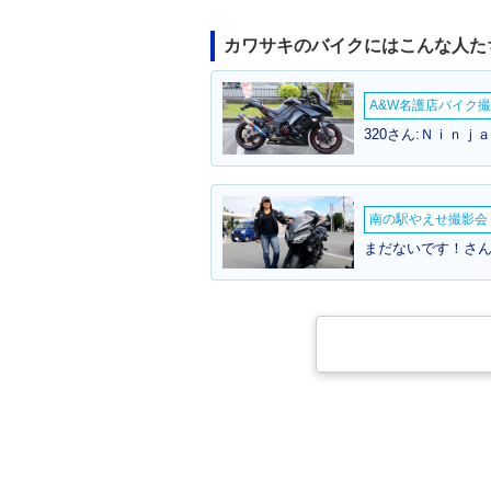
カワサキのバイクにはこんな人た
A&W名護店バイク撮影
320さん:Ｎｉｎｊ
南の駅やえせ撮影会（
まだないです！さん