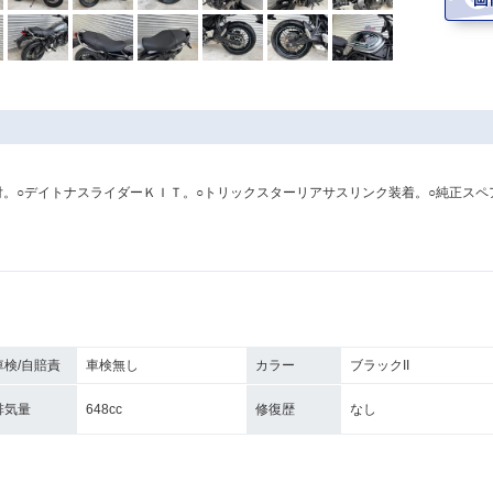
付。○デイトナスライダーＫＩＴ。○トリックスターリアサスリンク装着。○純正スペ
車検/自賠責
車検無し
カラー
ブラックII
排気量
648cc
修復歴
なし