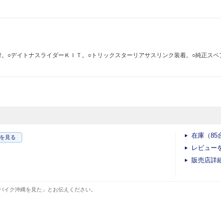
付。○デイトナスライダーＫＩＴ。○トリックスターリアサスリンク装着。○純正スペ
在庫（85
を見る
レビュー
販売店詳
バイク沖縄を見た」とお伝えください。