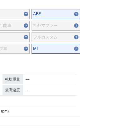
ABS
可能車
社外マフラー
フルカスタム
プ車
MT
乾燥重量
―
最高速度
―
 rpm)