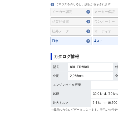
にマウスをのせると、説明が表示されます
メーカー認定
メーカー保証
品質評価書
ワンオーナー
社外メーター
オーディオ
FI車
4スト
カタログ情報
型式
8BL-ER650R
全長
2,065mm
エンジンオイル容量
―
燃費
32.0 km/L (60 
最大トルク
6.4 kg・m (6,700
※最新のカタログデータになります。表示の物件デ