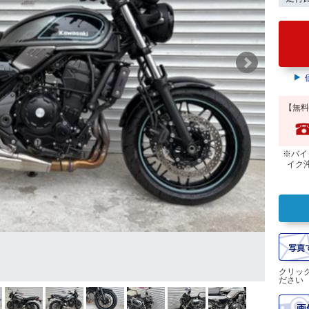
【無料
※バイ
イク
クリッ
ださい