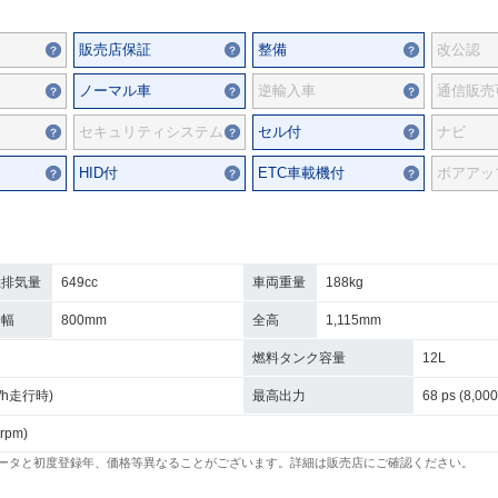
販売店保証
整備
改公認
ノーマル車
逆輸入車
通信販売
セキュリティシステム
セル付
ナビ
HID付
ETC車載機付
ボアアッ
総排気量
649cc
車両重量
188kg
全幅
800mm
全高
1,115mm
燃料タンク容量
12L
km/h走行時)
最高出力
68 ps (8,000
 rpm)
ータと初度登録年、価格等異なることがございます。詳細は販売店にご確認ください。