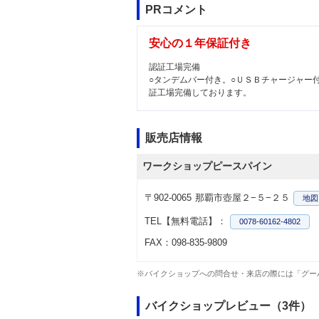
PRコメント
安心の１年保証付き
認証工場完備
○タンデムバー付き。○ＵＳＢチャージャー
証工場完備しております。
販売店情報
ワークショップピースパイン
〒902-0065
那覇市壺屋２−５−２５
地図
TEL【無料電話】：
0078-60162-4802
FAX：098-835-9809
※バイクショップへの問合せ・来店の際には「グー
バイクショップレビュー（3件）