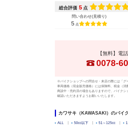
5
総合評価
点
問い合わせ(見積り)
5
点
【無料】電
0078-6
※バイクショップへの問合せ・来店の際には「グ
車両価格（現金販売価格）には保険料、税金（消
商談中・売約済の場合もありますので、バイクシ
確認いただきますようお願いいたします。
カワサキ（KAWASAKI）のバ
ALL
50cc以下
51～125cc
1