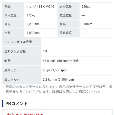
型式
ホンダ・8BK-MC49
総排気量
249cc
車両重量
171kg
乾燥重量
―
全長
2,205mm
全幅
810mm
全高
1,090mm
最高速度
―
エンジンオイル容量
―
燃料タンク容量
11L
燃費
47.0 km/L (60 km/h走行時)
最高出力
26 ps (9,500 rpm)
最大トルク
2.2 kg・m (6,500 rpm)
※最新のカタログデータになります。表示の物件データと初度登録年、価
格等異なることがございます。詳細は販売店にご確認ください。
PRコメント