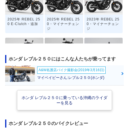
2025年 REBEL 25
2025年 REBEL 25
2023年 REBEL 25
0 E-Clutch・追加
0・マイナーチェン
0・マイナーチェン
ジ
ジ
ホンダ レブル２５０にはこんな人たちが乗ってます
A&W名護店バイク撮影会(2019年3月16日)
2020年 REBEL 25
2019年 REBEL 25
2019年 REBEL 25
0・マイナーチェン
0 ABS・カラーチェ
0・カラーチェンジ
マイベイビーさん:レブル２５０(ホンダ)
ジ
ンジ
ホンダ レブル２５０に乗っている沖縄のライダ
ーを見る
ホンダ レブル２５０のバイクレビュー
2017年 REBEL 25
2017年 REBEL 25
0 ABS・新登場
0・新登場