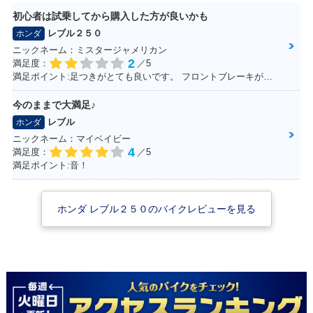
初心者は試乗してから購入した方が良いかも
レブル２５０
ホンダ
ニックネーム：ミスタージャメリカン
2
満足度：
／5
満足ポイント:足つきがとても良いです。 フロントブレーキがとてもよく効くため安心感があります。 アメリカンタイプと言われるだけあって、巡航速度に乗ると安定性が比較的良いです。
今のままで大満足♪
レブル
ホンダ
ニックネーム：マイベイビー
4
満足度：
／5
満足ポイント:音！
ホンダ レブル２５０のバイクレビューを見る