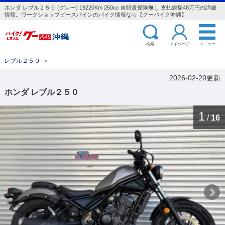
ホンダ レブル２５０ (グレー) 19220Km 250cc 自賠責保険無し 支払総額48万円の詳細
情報。ワークショップピースパインのバイク情報なら【グーバイク沖縄】
検索
マイページ
メニュー
レブル２５０
＞
2026-02-20更新
ホンダ レブル２５０
1
/
16