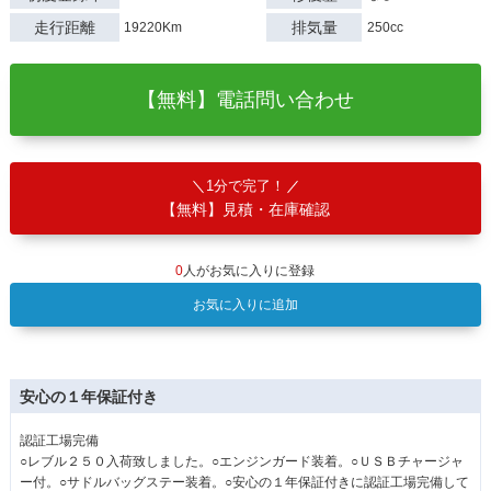
走行距離
排気量
19220Km
250cc
【無料】電話問い合わせ
1分で完了！
【無料】見積・在庫確認
0
人がお気に入りに登録
お気に入りに追加
安心の１年保証付き
認証工場完備
○レブル２５０入荷致しました。○エンジンガード装着。○ＵＳＢチャージャ
ー付。○サドルバッグステー装着。○安心の１年保証付きに認証工場完備して