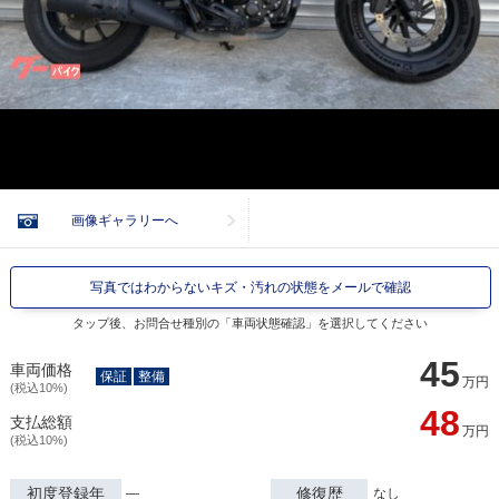
画像ギャラリーへ
写真ではわからないキズ・汚れの状態をメールで確認
タップ後、お問合せ種別の「車両状態確認」を選択してください
45
車両価格
保証
整備
万円
(税込10%)
48
支払総額
万円
(税込10%)
初度登録年
修復歴
―
なし