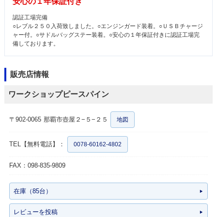
安心の１年保証付き
認証工場完備
○レブル２５０入荷致しました。○エンジンガード装着。○ＵＳＢチャージ
ャー付。○サドルバッグステー装着。○安心の１年保証付きに認証工場完
備しております。
販売店情報
ワークショップピースパイン
〒902-0065
那覇市壺屋２−５−２５
地図
TEL【無料電話】：
0078-60162-4802
FAX：098-835-9809
在庫（85台）
レビューを投稿