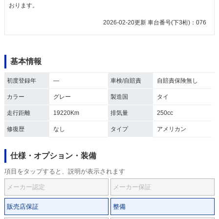
おります。
2026-02-20更新 車台番号(下3桁)：076
基本情報
初度登録年
―
車検/自賠責
自賠責保険無し
カラー
グレー
製造国
タイ
走行距離
19220Km
排気量
250cc
修復歴
なし
タイプ
アメリカン
仕様・オプション・装備
項目をタップすると、説明が表示されます
メーカー認定
メーカー保証
販売店保証
整備