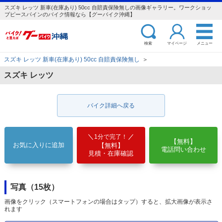
スズキ レッツ 新車(在庫あり) 50cc 自賠責保険無しの画像ギャラリー。ワークショッ
プピースパインのバイク情報なら【グーバイク沖縄】
検索
マイページ
メニュー
スズキ レッツ 新車(在庫あり) 50cc 自賠責保険無し
＞
スズキ レッツ
バイク詳細へ戻る
1分で完了！
【無料】
お気に入りに追加
【無料】
電話問い合わせ
見積・在庫確認
写真（15枚）
画像をクリック（スマートフォンの場合はタップ）すると、拡大画像が表示さ
れます