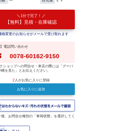
―
ＥＶ
距離
排気量
1分で完了！
【無料】見積・在庫確認
価格変更のお知らせがメールで受け取れます
】電話問い合わせ
0078-60162-9150
クショップへの問合せ・来店の際には「グーバ
沖縄を見た」とお伝えください。
2
人がお気に入りに登録
お気に入りに追加
ク後、お問合せ種別の「車両状態」を選択してく