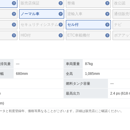
販売店保証
整備
改公認
ノーマル車
逆輸入車
通信販売
セキュリティシステム
セル付
ナビ
HID付
ETC車載機付
ボアアッ
総排気量
―
車両重量
87kg
全幅
680mm
全高
1,085mm
燃料タンク容量
―
)
最高出力
2.4 ps (618 
pm)
ータと初度登録年、価格等異なることがございます。詳細は販売店にご確認ください。