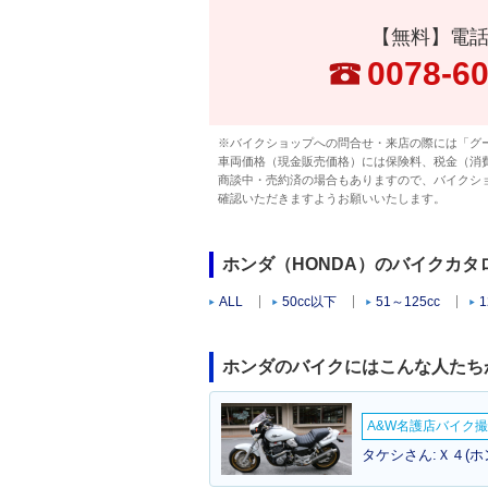
【無料】電
0078-6
※バイクショップへの問合せ・来店の際には「グ
車両価格（現金販売価格）には保険料、税金（消
商談中・売約済の場合もありますので、バイクシ
確認いただきますようお願いいたします。
ホンダ（HONDA）のバイクカタ
ALL
50cc以下
51～125cc
1
ホンダのバイクにはこんな人たち
A&W名護店バイク撮影
タケシさん:Ｘ４(ホ