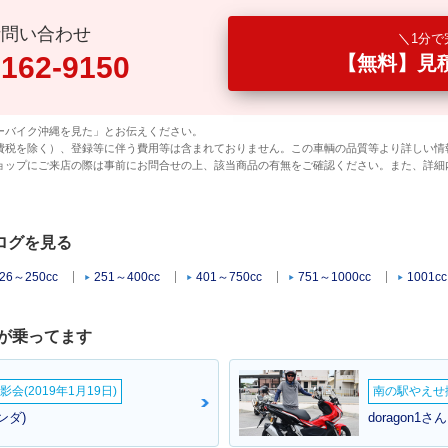
話問い合わせ
1分で
0162-9150
【無料】見
ーバイク沖縄を見た」とお伝えください。
費税を除く）、登録等に伴う費用等は含まれておりません。この車輌の品質等より詳しい情
ョップにご来店の際は事前にお問合せの上、該当商品の有無をご確認ください。また、詳細
ログを見る
26～250cc
251～400cc
401～750cc
751～1000cc
1001c
が乗ってます
会(2019年1月19日)
南の駅やえせ撮
ンダ)
doragon1