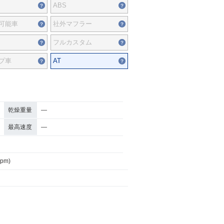
ABS
可能車
社外マフラー
フルカスタム
プ車
AT
乾燥重量
―
最高速度
―
rpm)