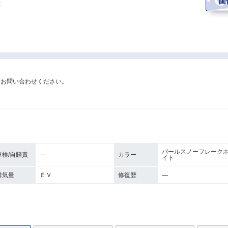
ずお問い合わせください。
パールスノーフレーク
車検/自賠責
―
カラー
イト
排気量
ＥＶ
修復歴
―