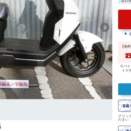
走行
【無料
※バイ
イク
クリッ
ださい