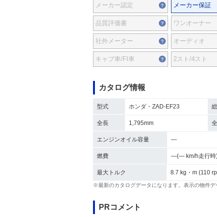
メーカー認定
メーカー保証
品質評価書
ワンオーナー
社外メーター
オーディオ
キャブ車/FI車
2スト/4スト
カタログ情報
型式
ホンダ・ZAD-EF23
全長
1,795mm
エンジンオイル容量
―
燃費
―(― km/h走行時
最大トルク
8.7 kg・m (110 r
※最新のカタログデータになります。表示の物件デ
PRコメント