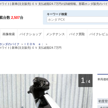
ホワイト) 新車(注文販売) ＥＶ 支払総額24.7万円の詳細情報。那覇ホンダ販売の
キーワード検索
載台数
2,507
台
画像検索
バイクショップ
メンテナンス
バイク買取
バイクレビ
ホンダのバイク
＞
ＩＣＯＮ ｅ：
＞
イト) 新車(注文販売) ＥＶ 支払総額24.7万円
1
車両価
/
4
初度登