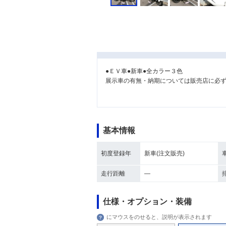
●ＥＶ車●新車●全カラー３色
展示車の有無・納期については販売店に必
基本情報
初度登録年
新車(注文販売)
走行距離
―
仕様・オプション・装備
にマウスをのせると、説明が表示されます