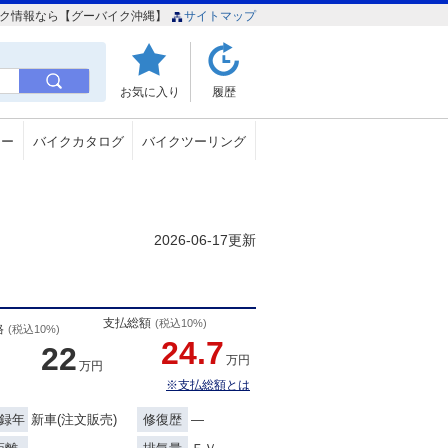
バイク情報なら【グーバイク沖縄】
サイトマップ
お気に入り
履歴
ュー
バイクカタログ
バイクツーリング
2026-06-17更新
支払総額
(税込10%)
格
(税込10%)
24.7
22
万円
万円
※支払総額とは
新車(注文販売)
―
録年
修復歴