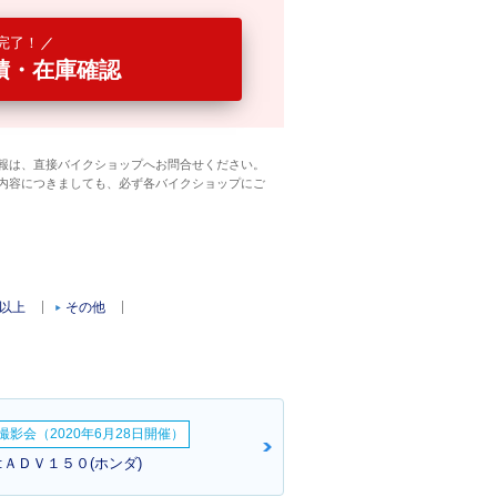
完了！
積・在庫確認
報は、直接バイクショップへお問合せください。
内容につきましても、必ず各バイクショップにご
c以上
その他
影会（2020年6月28日開催）
さん:ＡＤＶ１５０(ホンダ)