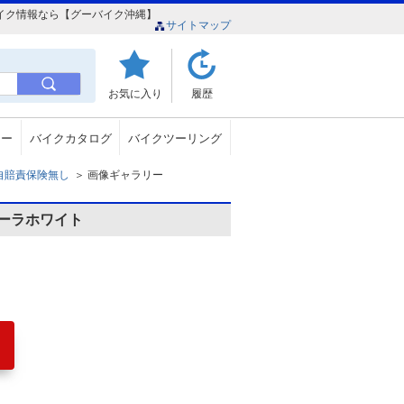
のバイク情報なら【グーバイク沖縄】
サイトマップ
お気に入り
履歴
ュー
バイクカタログ
バイクツーリング
c 自賠責保険無し
＞
画像ギャラリー
ーラホワイト