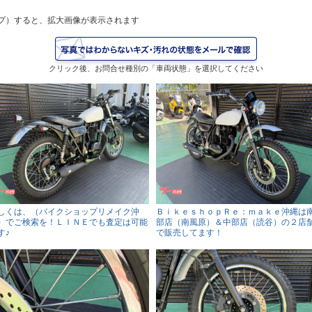
プ）すると、拡大画像が表示されます
クリック後、お問合せ種別の「車両状態」を選択してください
しくは、（バイクショップリメイク沖
ＢｉｋｅｓｈｏｐＲｅ：ｍａｋｅ沖縄は
）でご検索を！ＬＩＮＥでも査定は可能
部店（南風原）＆中部店（読谷）の２店
す♪
で販売してます！