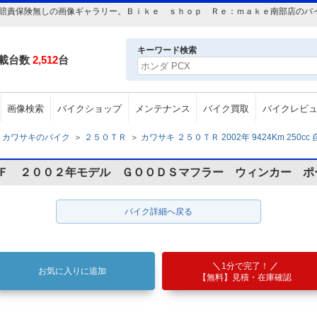
250cc 自賠責保険無しの画像ギャラリー。Ｂｉｋｅ ｓｈｏｐ Ｒｅ：ｍａｋｅ南部店
キーワード検索
載台数
2,512
台
画像検索
バイクショップ
メンテナンス
バイク買取
バイクレビ
カワサキのバイク
＞
２５０ＴＲ
＞
カワサキ ２５０ＴＲ 2002年 9424Km 250c
０Ｆ ２００２年モデル ＧＯＯＤＳマフラー ウィンカー ポ
バイク詳細へ戻る
1分で完了！
お気に入りに追加
【無料】見積・在庫確認