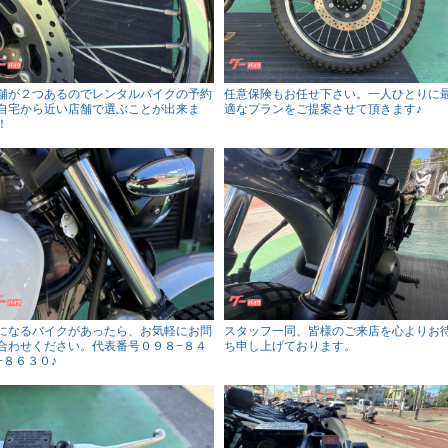
舗が２つあるのでレンタルバイクの予約
任意保険もお任せ下さい。一人ひとりに
自宅から近い店舗で選ぶことが出来ま
適なプランをご提案させて頂きます♪
！
になるバイクがあったら、お気軽にお問
スタッフ一同、皆様のご来店を心よりお
合わせください。代表番号０９８−８４
ち申し上げております。
−８６３０♪