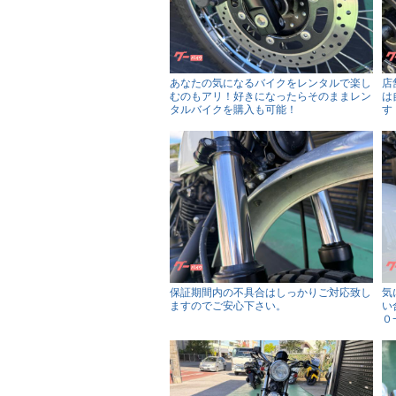
あなたの気になるバイクをレンタルで楽し
店
むのもアリ！好きになったらそのままレン
は
タルバイクを購入も可能！
す
保証期間内の不具合はしっかりご対応致し
気
ますのでご安心下さい。
い
０