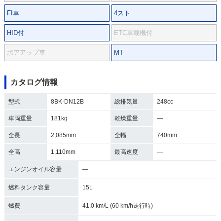
FI車
4スト
HID付
ETC車載機付
ボアアップ車
MT
カタログ情報
型式
8BK-DN12B
総排気量
248cc
車両重量
181kg
乾燥重量
―
全長
2,085mm
全幅
740mm
全高
1,110mm
最高速度
―
エンジンオイル容量
―
燃料タンク容量
15L
燃費
41.0 km/L (60 km/h走行時)