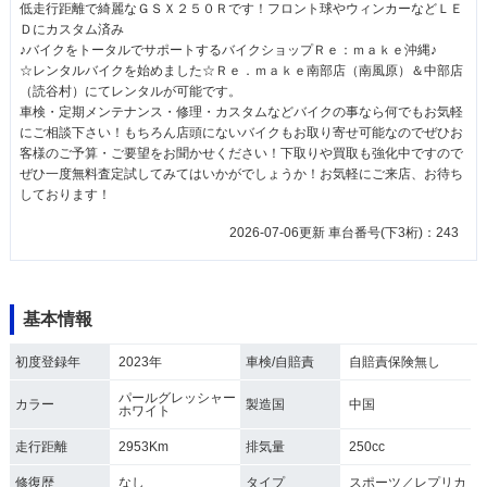
低走行距離で綺麗なＧＳＸ２５０Ｒです！フロント球やウィンカーなどＬＥ
Ｄにカスタム済み
♪バイクをトータルでサポートするバイクショップＲｅ：ｍａｋｅ沖縄♪
☆レンタルバイクを始めました☆Ｒｅ．ｍａｋｅ南部店（南風原）＆中部店
（読谷村）にてレンタルが可能です。
車検・定期メンテナンス・修理・カスタムなどバイクの事なら何でもお気軽
にご相談下さい！もちろん店頭にないバイクもお取り寄せ可能なのでぜひお
客様のご予算・ご要望をお聞かせください！下取りや買取も強化中ですので
ぜひ一度無料査定試してみてはいかがでしょうか！お気軽にご来店、お待ち
しております！
2026-07-06更新 車台番号(下3桁)：243
基本情報
初度登録年
2023年
車検/自賠責
自賠責保険無し
パールグレッシャー
カラー
製造国
中国
ホワイト
走行距離
2953Km
排気量
250cc
修復歴
なし
タイプ
スポーツ／レプリカ