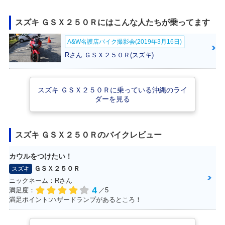
スズキ ＧＳＸ２５０Ｒにはこんな人たちが乗ってます
A&W名護店バイク撮影会(2019年3月16日)
2021年 GSX250R
2020年 GSX250
2019年 GSX250
ABS・追加
R・カラーチェンジ
R・カラーチェンジ
Rさん:ＧＳＸ２５０Ｒ(スズキ)
スズキ ＧＳＸ２５０Ｒに乗っている沖縄のライ
ダーを見る
2017年 GSX250
GSX250R
スズキ ＧＳＸ２５０Ｒのバイクレビュー
R・新登場
カウルをつけたい！
ＧＳＸ２５０Ｒ
スズキ
ニックネーム：Rさん
4
満足度：
／5
満足ポイント:ハザードランプがあるところ！