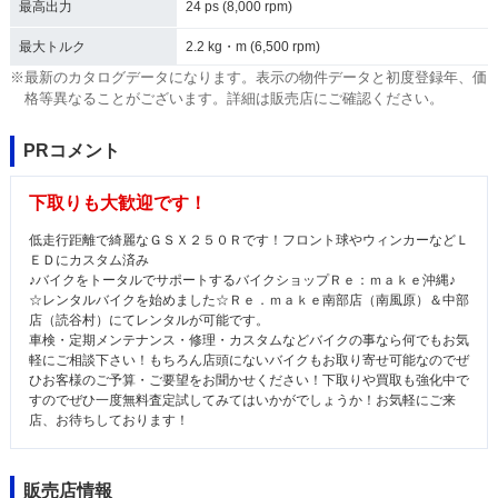
最高出力
24 ps (8,000 rpm)
最大トルク
2.2 kg・m (6,500 rpm)
※最新のカタログデータになります。表示の物件データと初度登録年、価
格等異なることがございます。詳細は販売店にご確認ください。
PRコメント
下取りも大歓迎です！
低走行距離で綺麗なＧＳＸ２５０Ｒです！フロント球やウィンカーなどＬ
ＥＤにカスタム済み
♪バイクをトータルでサポートするバイクショップＲｅ：ｍａｋｅ沖縄♪
☆レンタルバイクを始めました☆Ｒｅ．ｍａｋｅ南部店（南風原）＆中部
店（読谷村）にてレンタルが可能です。
車検・定期メンテナンス・修理・カスタムなどバイクの事なら何でもお気
軽にご相談下さい！もちろん店頭にないバイクもお取り寄せ可能なのでぜ
ひお客様のご予算・ご要望をお聞かせください！下取りや買取も強化中で
すのでぜひ一度無料査定試してみてはいかがでしょうか！お気軽にご来
店、お待ちしております！
販売店情報