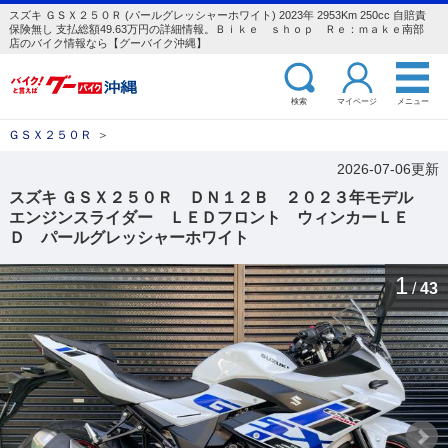
スズキ ＧＳＸ２５０Ｒ (パールグレッシャーホワイト) 2023年 2953Km 250cc 自賠責
保険無し 支払総額49.63万円の詳細情報。Ｂｉｋｅ ｓｈｏｐ Ｒｅ：ｍａｋｅ南部
店のバイク情報なら【グーバイク沖縄】
検索
マイページ
メニュー
ＧＳＸ２５０Ｒ
＞
2026-07-06更新
スズキ ＧＳＸ２５０Ｒ ＤＮ１２Ｂ ２０２３年モデル
エンジンスライダー ＬＥＤフロント ウィンカーＬＥ
Ｄ パールグレッシャーホワイト
1
/
43