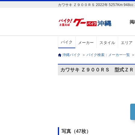
カワサキ Ｚ９００ＲＳ 2022年 5257Km
掲
バイク
メーカー
スタイル
エリア
沖縄バイク
＞
バイク検索：メーカー一覧
＞
カワサキ Ｚ９００ＲＳ 型式Ｚ
写真（47枚）