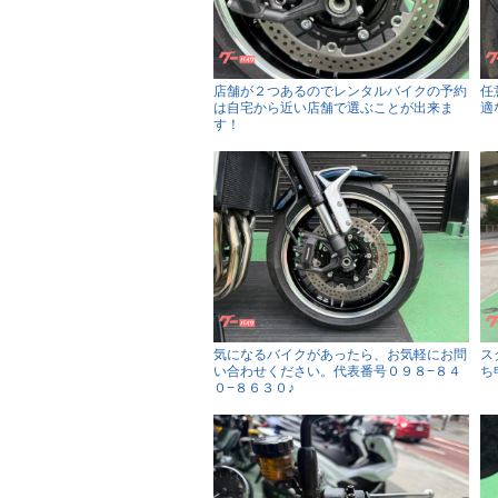
店舗が２つあるのでレンタルバイクの予約
任
は自宅から近い店舗で選ぶことが出来ま
適
す！
気になるバイクがあったら、お気軽にお問
ス
い合わせください。代表番号０９８−８４
ち
０−８６３０♪