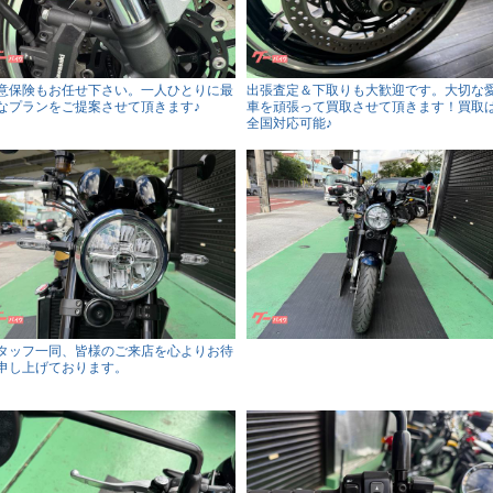
意保険もお任せ下さい。一人ひとりに最
出張査定＆下取りも大歓迎です。大切な
なプランをご提案させて頂きます♪
車を頑張って買取させて頂きます！買取
全国対応可能♪
タッフ一同、皆様のご来店を心よりお待
申し上げております。