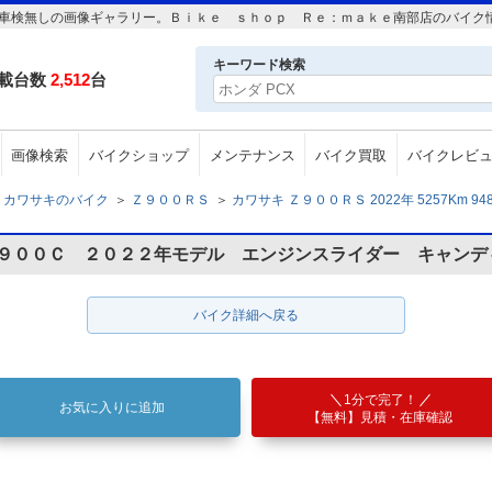
 948cc 車検無しの画像ギャラリー。Ｂｉｋｅ ｓｈｏｐ Ｒｅ：ｍａｋｅ南部店のバ
キーワード検索
載台数
2,512
台
画像検索
バイクショップ
メンテナンス
バイク買取
バイクレビ
カワサキのバイク
＞
Ｚ９００ＲＳ
＞
カワサキ Ｚ９００ＲＳ 2022年 5257Km 94
Ｒ９００Ｃ ２０２２年モデル エンジンスライダー キャンデ
バイク詳細へ戻る
1分で完了！
お気に入りに追加
【無料】見積・在庫確認