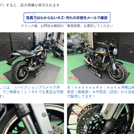
プ）すると、拡大画像が表示されます
クリック後、お問合せ種別の「車両状態」を選択してください
しくは、（バイクショップリメイク沖
ＢｉｋｅｓｈｏｐＲｅ：ｍａｋｅ沖縄は
）でご検索を！ＬＩＮＥでも査定は可能
部店（南風原）＆中部店（読谷）の２店
す♪
で販売してます！