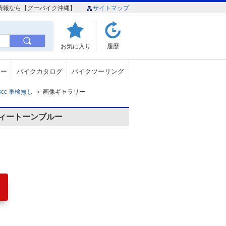
イク情報なら【グーバイク沖縄】
サイトマップ
お気に入り
履歴
ュー
バイクカタログ
バイクツーリング
8cc 車検無し
＞
画像ギャラリー
ィートーンブルー