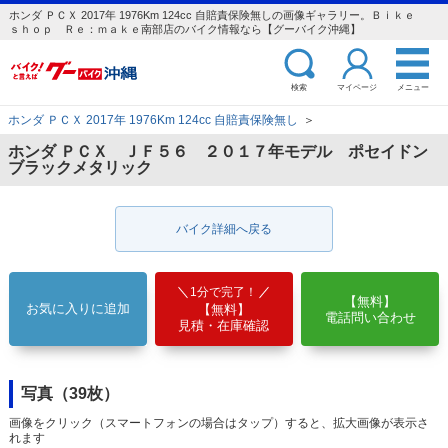
ホンダ ＰＣＸ 2017年 1976Km 124cc 自賠責保険無しの画像ギャラリー。Ｂｉｋｅ
ｓｈｏｐ Ｒｅ：ｍａｋｅ南部店のバイク情報なら【グーバイク沖縄】
検索
マイページ
メニュー
ホンダ ＰＣＸ 2017年 1976Km 124cc 自賠責保険無し
＞
ホンダ ＰＣＸ ＪＦ５６ ２０１７年モデル ポセイドン
ブラックメタリック
バイク詳細へ戻る
1分で完了！
【無料】
お気に入りに追加
【無料】
電話問い合わせ
見積・在庫確認
写真（39枚）
画像をクリック（スマートフォンの場合はタップ）すると、拡大画像が表示さ
れます