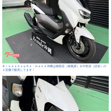
ＢｉｋｅｓｈｏｐＲｅ：ｍａｋｅ沖縄は南部店（南風原）＆中部店（読谷）の
２店舗で販売してます！