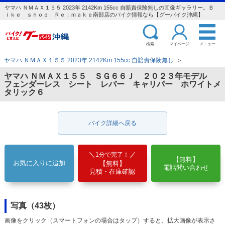
ヤマハ ＮＭＡＸ１５５ 2023年 2142Km 155cc 自賠責保険無しの画像ギャラリー。Ｂ
ｉｋｅ ｓｈｏｐ Ｒｅ：ｍａｋｅ南部店のバイク情報なら【グーバイク沖縄】
検索
マイページ
メニュー
ヤマハ ＮＭＡＸ１５５ 2023年 2142Km 155cc 自賠責保険無し
＞
ヤマハ ＮＭＡＸ１５５ ＳＧ６６Ｊ ２０２３年モデル
フェンダーレス シート レバー キャリパー ホワイトメ
タリック６
バイク詳細へ戻る
1分で完了！
【無料】
お気に入りに追加
【無料】
電話問い合わせ
見積・在庫確認
写真（43枚）
画像をクリック（スマートフォンの場合はタップ）すると、拡大画像が表示さ